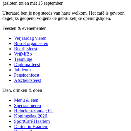
gesloten tot en met 15 september.
Uiteraard ben je nog steeds van harte welkom. Het café is gewoon
dagelijks geopend volgens de gebruikelijke openingstijden.
Feesten & evenementen
Verjaardag vieren
Borrel organiseren
Bedrijfsfeest
VrijMiBo
Teamuitje
Diploma-feest
Jubileum
Pensioenfeest
Afscheidsfeest
Eten, drinken & doen
Menu & eten
Speciaalbieren
Heineken-zondag €2
Koningsdag 2026
SportCafé Haarlem
Darten in Haarlem