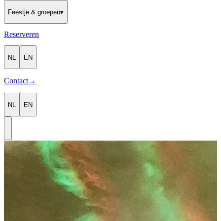
Feestje & groepen
▾
Reserveren
NL
EN
Contact
→
NL
EN