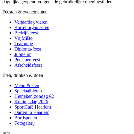
dagelijks geopend volgens de gebruikelijke openingstijden.
Feesten & evenementen
Verjaardag vieren
Borrel organiseren
Bedrijfsfeest
VrijMiBo
Teamuitje
Diploma-feest
Jubileum
Pensioenfeest
Afscheidsfeest
Eten, drinken & doen
Menu & eten
Speciaalbieren
Heineken-zondag €2
Koningsdag 2026
SportCafé Haarlem
Darten in Haarlem
Bordspellen
Fotogalerij
Info