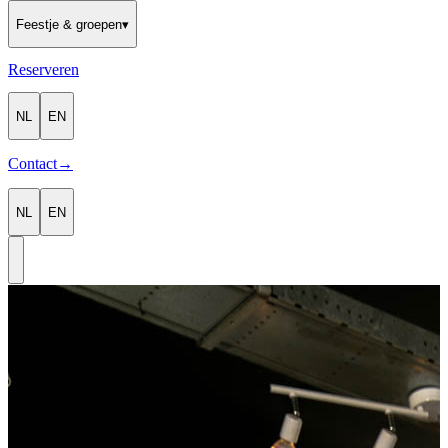
Feestje & groepen
▾
Reserveren
NL
EN
Contact
→
NL
EN